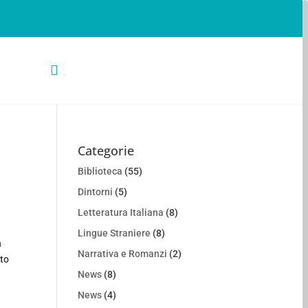
CELLULARE

I
3392216830
Categorie
Biblioteca
(55)
Dintorni
(5)
Letteratura Italiana
(8)
Lingue Straniere
(8)
n
Narrativa e Romanzi
(2)
nto
News
(8)
News
(4)