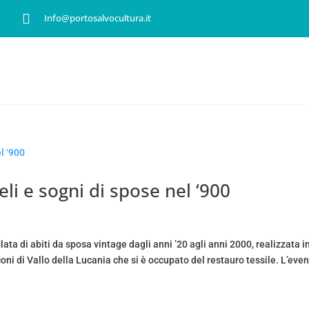

Info@portosalvocultura.it
RVIZI
BIBLIOTECA
IL BLOG
SHOP
CONTATT
li e sogni di spose nel ‘900
ta di abiti da sposa vintage dagli anni ’20 agli anni 2000, realizzata i
oni di Vallo della Lucania che si è occupato del restauro tessile. L’eve