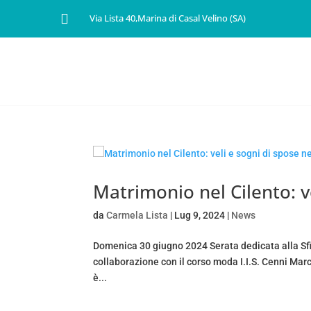

Via Lista 40,Marina di Casal Velino (SA)
HOME
CHI SIAMO
SE
Matrimonio nel Cilento: ve
da
Carmela Lista
|
Lug 9, 2024
|
News
Domenica 30 giugno 2024 Serata dedicata alla Sfila
collaborazione con il corso moda I.I.S. Cenni Marc
è...