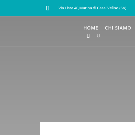

Via Lista 40,Marina di Casal Velino (SA)
HOME
CHI SIAMO