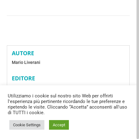
AUTORE
Mario Liverani
EDITORE
CDE (Lic.Laterza)
Utilizziamo i cookie sul nostro sito Web per offrirti
l'esperienza più pertinente ricordando le tue preferenze e
ANNO
ripetendo le visite. Cliccando “Accetta” acconsenti all'uso
di TUTTI i cookie.
1988
Cookie Settings
Accept
TAG